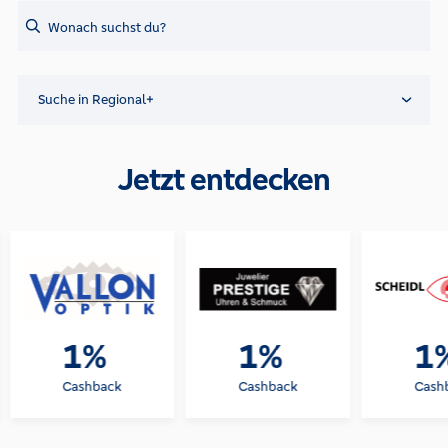
Search
Suche in Regional+
Jetzt entdecken
1%
1%
1
Cashback
Cashback
Cash